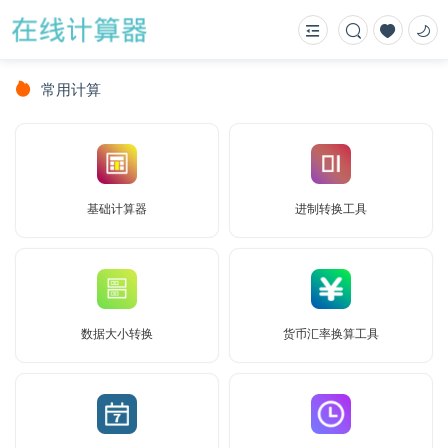
常用计算
基础计算器
进制转换工具
数据大小转换
货币汇率换算工具