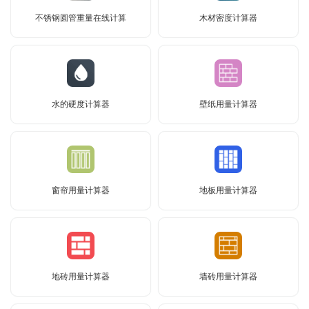
不锈钢圆管重量在线计算
木材密度计算器
水的硬度计算器
壁纸用量计算器
窗帘用量计算器
地板用量计算器
地砖用量计算器
墙砖用量计算器