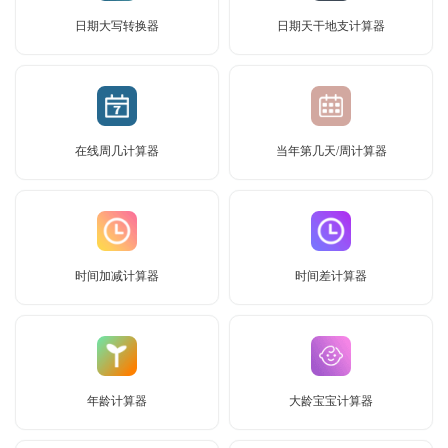
日期大写转换器
日期天干地支计算器
在线周几计算器
当年第几天/周计算器
时间加减计算器
时间差计算器
年龄计算器
大龄宝宝计算器