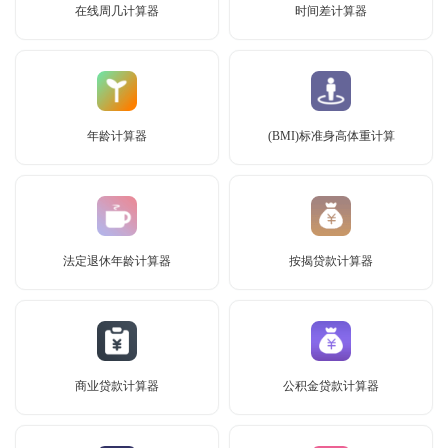
在线周几计算器
时间差计算器
年龄计算器
(BMI)标准身高体重计算
法定退休年龄计算器
按揭贷款计算器
商业贷款计算器
公积金贷款计算器