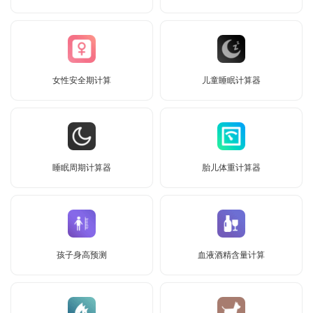
女性安全期计算
儿童睡眠计算器
睡眠周期计算器
胎儿体重计算器
孩子身高预测
血液酒精含量计算