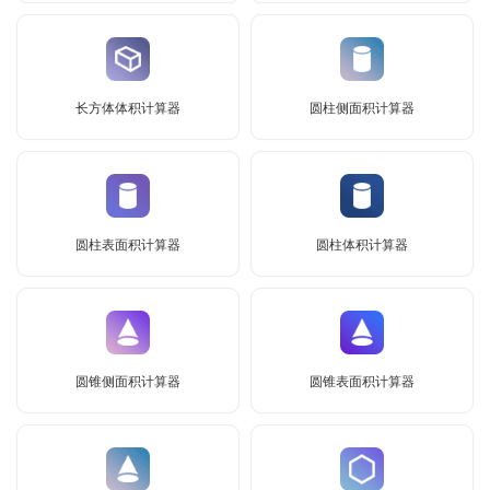
长方体体积计算器
圆柱侧面积计算器
圆柱表面积计算器
圆柱体积计算器
圆锥侧面积计算器
圆锥表面积计算器