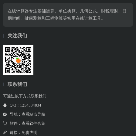
在线计算器专注基础运算、单位换算、几何公式、财税理财、日
期时间、健康测算和工程测算等实用在线计算工具。
关注我们
联系我们
可通过以下方式联系我们
Q Q：1254534834
导航：
查看站点导航
软件：
查看软件合集
链接：
免责声明