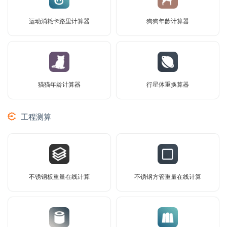
运动消耗卡路里计算器
狗狗年龄计算器
猫猫年龄计算器
行星体重换算器
工程测算
不锈钢板重量在线计算
不锈钢方管重量在线计算