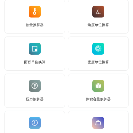
热量换算器
角度单位换算
面积单位换算
密度单位换算
压力换算器
体积容量换算器