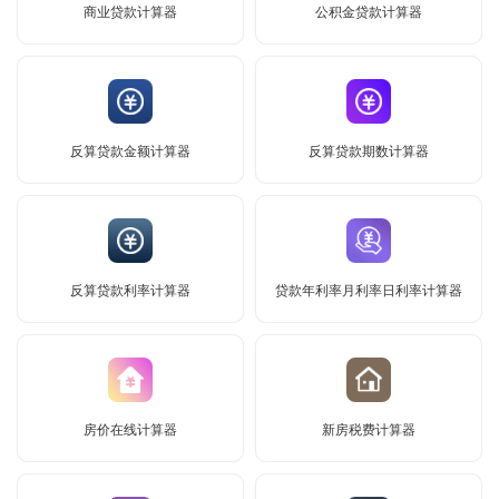
商业贷款计算器
公积金贷款计算器
反算贷款金额计算器
反算贷款期数计算器
反算贷款利率计算器
贷款年利率月利率日利率计算器
房价在线计算器
新房税费计算器