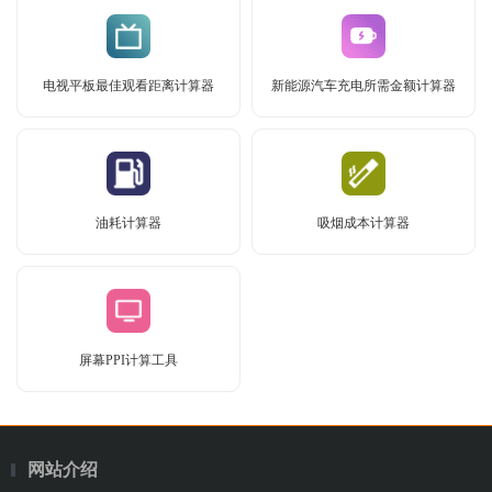
电视平板最佳观看距离计算器
新能源汽车充电所需金额计算器
油耗计算器
吸烟成本计算器
屏幕PPI计算工具
网站介绍